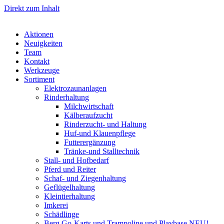
Direkt zum Inhalt
Aktionen
Neuigkeiten
Team
Kontakt
Werkzeuge
Sortiment
Elektrozaunanlagen
Rinderhaltung
Milchwirtschaft
Kälberaufzucht
Rinderzucht- und Haltung
Huf-und Klauenpflege
Futterergänzung
Tränke-und Stalltechnik
Stall- und Hofbedarf
Pferd und Reiter
Schaf- und Ziegenhaltung
Geflügelhaltung
Kleintierhaltung
Imkerei
Schädlinge
Berg Go-Karts und Trampoline und Playbase NEU!