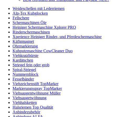
Weideschellen mit Lederriemen
Alp-Tex Kuhglocken
Fellschere
Schermaschinen Öle
Heiniger Schermaschine Xplorer PRO
Rinderschermaschinen
Xperience Heiniger Rinder- und Pferdeschermaschine
Käfigmagnet
Ohrmarkierung
Kuhputzmaschine CowCleaner Duo
Viehkratzbürste
Kardätschen
Striegel fein oder grob
Spiral-Striegel
Nummernblock
Fesselbänder
Viehzeichenstift TopMarker
Markierungsspray TopMarker
Viehsaugentwöhnung Müller
Viehsaugetwöhnung
Viehhalsketten
Halsriemen Top Qualität
Anbindezubehör
Anbindung ALFA